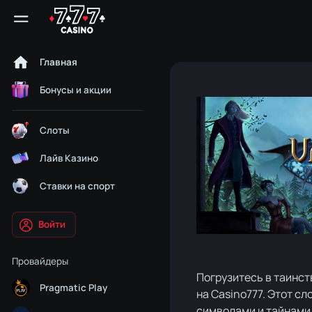
Главная
Бонусы и акции
Слоты
Лайв Казино
Ставки на спорт
Войти
Провайдеры
Погрузитесь в таинст
Pragmatic Play
на Casino777. Этот с
символами и тайнами