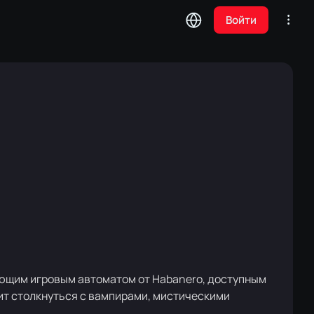
Войти
вающим игровым автоматом от Habanero, доступным
оит столкнуться с вампирами, мистическими