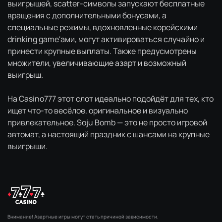
выигрышей, scatter-символы запускают бесплатные
вращения с дополнительными бонусами, а
специальные режимы, вдохновленные корейскими
drinking game'ами, могут активироваться случайно и
принести крупные выплаты. Также предусмотрены
множители, увеличивающие азарт и возможный
выигрыш.
На Casino777 этот слот идеально подойдёт для тех, кто
ищет что-то весёлое, оригинальное и визуально
привлекательное. Soju Bomb — это не просто игровой
автомат, а настоящий праздник с шансами на крупные
выигрыши.
Внимание! Азартные игры могут стать причиной зависимости.