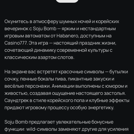
Окунитесь в атмосферу шумных ночей и корейских
вечеринок с Soju Bomb — ярким и нестандартным
игровым автоматом от Habanero, доступным на
Casino777. Эта игра — настоящий праздник жизни,
сочетающий динамику современной культуры с
классическим азартом слотов.
На экране вас встретят красочные символы — бутылки
сочжу, пенные бокалы пива, пикантные закуски и
весёлые персонажи. Анимации выполнены с юмором и
живостью, создавая ощущение настоящего застолья.
Саундтрек в стиле корейского попа и клубные эффекты
придают игровому процессу особую энергетику.
Soju Bomb предлагает увлекательные бонусные
функции: wild-символы заменяют другие для усиления