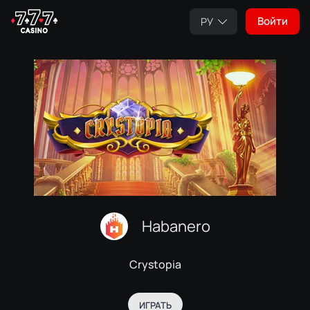
Войти
РУ
Habanero
Crystopia
ИГРАТЬ