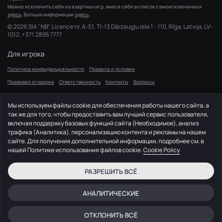
Можно исключить себя из азартных игр, внеся себя в список самоисключенных
здесь
.
Больше информации
здесь
.
© 2026 SIA "NB" Licence nr. A-51, TI-13 Dārzaugļu iela 1 - 110, Rīga, Latvija, LV-
1012,
+371 2895 7777
Для игрока
Политика конфиденциальности
Правила и условия
Правовая оговорка
Ответственность
Контакты
Вопросы
Карта сайта
Мы используем файлы cookie для обеспечения работы нашего сайта, а
так же для того, чтобы предоставить вам лучший сервис пользователя,
Casino 777
включая поддержку базовых функций сайта (Необходимое), анализ
Лайв Казино
СЛОТЫ
Бонусы и Акции
Sports Betting
трафика (Аналитика), персонализацию контента и рекламы на нашем
сайте. Для получения дополнительной информации, подробнее см. в
Категории слотов
нашей Политике использования файлов cookie.
Cookie Policy
Слоты
Лайв Казино
РАЗРЕШИТЬ ВСЁ
АНАЛИТИЧЕСКИЕ
ОТКЛОНИТЬ ВСЁ