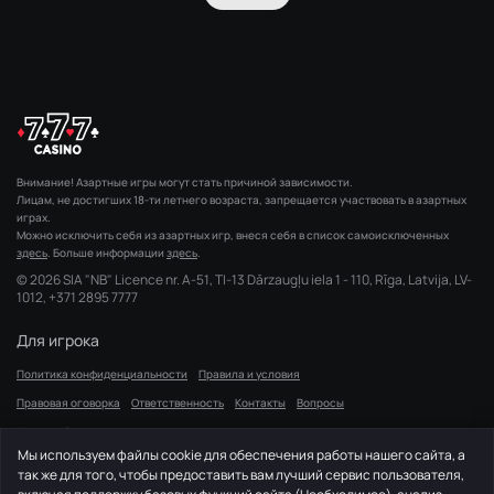
Внимание! Азартные игры могут стать причиной зависимости.
Лицам, не достигших 18-ти летнего возраста, запрещается участвовать в азартных
играх.
Можно исключить себя из азартных игр, внеся себя в список самоисключенных
здесь
.
Больше информации
здесь
.
© 2026 SIA "NB" Licence nr. A-51, TI-13 Dārzaugļu iela 1 - 110, Rīga, Latvija, LV-
1012,
+371 2895 7777
Для игрока
Политика конфиденциальности
Правила и условия
Правовая оговорка
Ответственность
Контакты
Вопросы
Карта сайта
Мы используем файлы cookie для обеспечения работы нашего сайта, а
так же для того, чтобы предоставить вам лучший сервис пользователя,
Casino 777