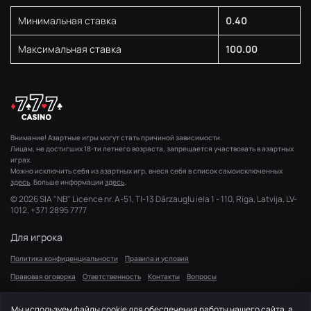
Минимальная ставка
0.40
Максимальная ставка
100.00
Внимание! Азартные игры могут стать причиной зависимости.
Лицам, не достигших 18-ти летнего возраста, запрещается участвовать в азартных
играх.
Можно исключить себя из азартных игр, внеся себя в список самоисключенных
здесь
.
Больше информации
здесь
.
© 2026 SIA "NB" Licence nr. A-51, TI-13 Dārzaugļu iela 1 - 110, Rīga, Latvija, LV-
1012,
+371 2895 7777
Для игрока
Политика конфиденциальности
Правила и условия
Правовая оговорка
Ответственность
Контакты
Вопросы
Карта сайта
Мы используем файлы cookie для обеспечения работы нашего сайта, а