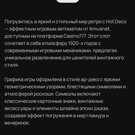
Погрузитесь в яркий и стильный мир ретро с Hot Deco
— эффектным игровым автоматом от Amusnet,
доступным на платформе Casino777. Этот слот
сочетает в себе атмосферу 1920-х годов с
современными игровыми механиками, предлагая
уникальное развлечение для ценителей винтажного
стиля.
Графика игры оформлена в стиле ар-деко с яркими
геометрическими узорами, блестящими символами и
атмосферой роскоши. Символы включают
классические карточные знаки, винтажные
аксессуары и элементы дизайна эпохи джаза,
создавая эффект погружения в мир гламура и
вечеринок.