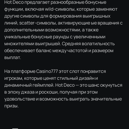
Hot Deco предлагает разнообразные бонусные
функции, включая wild-символы, которые заменяют
другие символы для формирования выигрышных
линий, scatter-символы, активирующие ые вращения с
дополнительными возможностями, а также
уникальные бонусные раунды с увеличенными
множителями выигрышей. Средняя волатильность
обеспечивает баланс между частотой и размером
выплат.
На платформе Casino777 этот слот понравится
игрокам, которые ценят стильный дизайн и
динамичный геймплей. Hot Deco — это шанс окунуться
в эпоху джаза и роскоши, получая при этом
удовольствие и возможность выиграть значительные
призы.