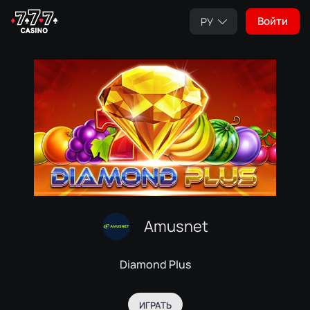
Войти
РУ
Amusnet
Diamond Plus
ИГРАТЬ