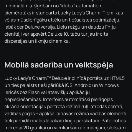
minimālām atšķirībām no “klubu” automātiem,
piemērotāks ir standarta Lucky Lady's Charm. Tiem, kas
vēlas mūsdienīgāku attēlu un tiešsaistes optimizāciju,
labāk der Deluxe versija. Lielu režģu un daudzu līniju
cienītāji var apsvērt Deluxe 10, taču tur jau ir cita
dispersijas un likmju dinamika.
Mobilā saderība un veiktspēja
Lucky Lady's Charm™ Deluxe ir pilnībā portēts uz HTML5
un tiek palaists tieši pārlūkā iOS, Android un Windows
ierīcēs bez Flash vai atsevišķu aplikāciju
nepieciešamības. Interfeiss automātiski pielāgojas
ekrāna orientācijai: portreta režīmā ruļļi atrodas centrā,
vadības pogas – apakšā, ainavas režīmā vadības elementi
tiek pārbīdīti malās labākam līniju pārskatam. Pateicoties
mērenai 2D grafikai un vienkāršām animācijām, slots ātri