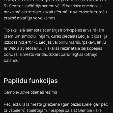
3+ Scatter, spēlētājs saņem vēl 15 bezriska griezienus;
maksimālais retrigeru skaits formāli nav ierobežots, taču
praksē atkarīgs no veiksmes.
Tipisks lielā laimesta scenārijs ir brīvspēles ar vairākām
premium simbolu līnijām, kurās piedalās Lēdija, it īpaši, ja
izdodas noķert 4–5 Lēdijas vai pilnu mārīšu/pakavu līniju
ar Wild aizvietošanu. Trīskāršā reizinātāja dēļ kopējais
bonusa laimests var daudzkārt pārsniegt sākotnējo
balansu.
Papildu funkcijas
Gamble/udvielošanas režīms
Pēc jebkura laimesta grieziena (gan bāzes spēlē, gan pēc
brīvspēlēm) spēlētājam ir iespēja palaist Gamble riska