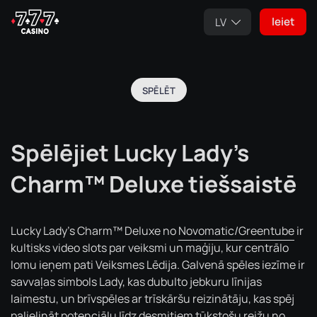
Ieiet
LV
SPĒLĒT
Spēlējiet Lucky Lady’s
Charm™ Deluxe tiešsaistē
Lucky Lady's Charm™ Deluxe no
Novomatic/Greentube
ir
kultisks video slots par veiksmi un maģiju, kur centrālo
lomu ieņem pati Veiksmes Lēdija. Galvenā spēles iezīme ir
savvaļas simbols Lady, kas dubulto jebkuru līnijas
laimestu, un brīvspēles ar trīskāršu reizinātāju, kas spēj
palielināt potenciālu līdz desmitiem tūkstošu reižu no