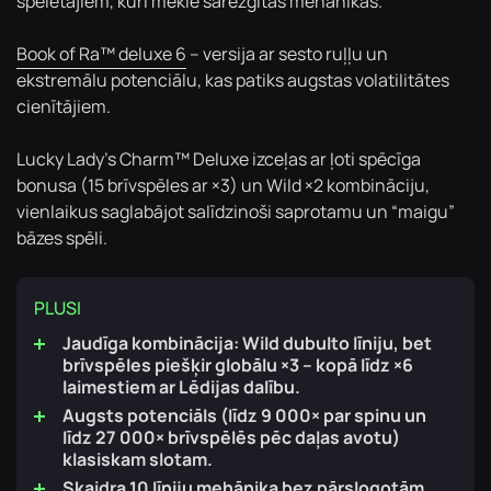
spēlētājiem, kuri meklē sarežģītas mehānikas.
Book of Ra™ deluxe 6
– versija ar sesto ruļļu un
ekstremālu potenciālu, kas patiks augstas volatilitātes
cienītājiem.
Lucky Lady's Charm™ Deluxe izceļas ar ļoti spēcīga
bonusa (15 brīvspēles ar ×3) un Wild ×2 kombināciju,
vienlaikus saglabājot salīdzinoši saprotamu un “maigu”
bāzes spēli.
PLUSI
Jaudīga kombinācija: Wild dubulto līniju, bet
brīvspēles piešķir globālu ×3 – kopā līdz ×6
laimestiem ar Lēdijas dalību.
Augsts potenciāls (līdz 9 000× par spinu un
līdz 27 000× brīvspēlēs pēc daļas avotu)
klasiskam slotam.
Skaidra 10 līniju mehānika bez pārslogotām