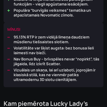
funkcijām – viegli apgūstama iesācējiem.
Populāra “burvīgās veiksmes” tematika un
atpazīstamais Novomatic zīmols.
MĪNUSI
95.13% RTP ir zem vidējā līmeņa daudziem
mūsdienu tiešsaistes slotiem.
Volatilitāte var šķist augsta: bez bonusa lieli
laimesti nav bieži.
Nav Bonus Buy – brīvspēles nevar “nopirkt”, tās
jāgaida, līdz izkrīt Scatter.
Vizuālais un skaņa, lai arī uzlaboti, joprojām ir
klasiskā stilā, kas ne vienmēr patiks
ultramodernu 3D slotu cienītājiem.
Kam piemērota Lucky Lady's