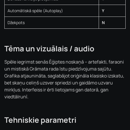
Automātiskā spēle (Autoplay)
Y
Džekpots
N
Tēma un vizuālais / audio
Spēle iegrimst senās Ēģiptes noskaņā – artefakti, faraoni
un mistiskā Grāmata rada īstu piedzīvojuma sajūtu.
Grafika atjaunināta, saglabājot oriģināla klasisko izskatu,
bet skaņu celiņš uzsver spriedzi un gaidāmo uzvaru
mirkļus. Interfeiss ir ērti lietojams gan datorā, gan
viedtālrunī.
Tehniskie parametri