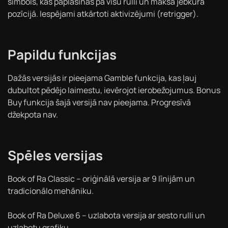
simbols, kas paplašinās pa visu rulli un maksā jebkurā
pozīcijā. Iespējami atkārtoti aktivizējumi (retrigger).
Papildu funkcijas
Dažās versijās ir pieejama Gamble funkcija, kas ļauj
dubultot pēdējo laimestu, ievērojot ierobežojumus. Bonus
Buy funkcija šajā versijā nav pieejama. Progresīvā
džekpota nav.
Spēles versijas
Book of Ra Classic – oriģinālā versija ar 9 līnijām un
tradicionālo mehāniku.
Book of Ra Deluxe 6 – uzlabota versija ar sesto rulli un
uzlabotu grafiku.