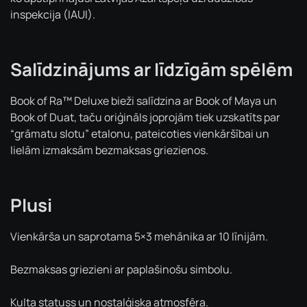
inspekcija (IAUI).
Salīdzinājums ar līdzīgām spēlēm
Book of Ra™ Deluxe bieži salīdzina ar Book of Maya un
Book of Duat, taču oriģināls joprojām tiek uzskatīts par
“grāmatu slotu” etalonu, pateicoties vienkāršībai un
lielām izmaksām bezmaksas griezienos.
Plusi
Vienkārša un saprotama 5×3 mehānika ar 10 līnijām.
Bezmaksas griezieni ar paplašinošu simbolu.
Kulta statuss un nostaļģiska atmosfēra.