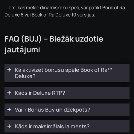
Tiem, kas meklē dinamiskāku spēli, var patikt Book of Ra
Deluxe 6 vai Book of Ra Deluxe 10 versijas.
FAQ (BUJ) – Biežāk uzdotie
jautājumi
Kā aktivizēt bonusu spēlē Book of Ra™
Deluxe?
Kāds ir Deluxe RTP?
Vai ir Bonus Buy un džekpots?
Kāds ir maksimālais laimests?