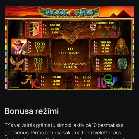
Bonusa režīmi
Trīs vai vairāk grāmatu simboli aktivizē 10 bezmaksas
griezienus. Pirms bonusa sākuma tiek izvēlēts īpašs