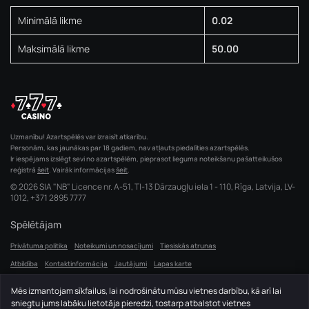
Minimālā likme
0.02
Maksimālā likme
50.00
Uzmanību! Azartspēlēs var izraisīt atkarību.
Personām, kas jaunākas par 18 gadiem, nav atļauts piedalīties azartspēlēs.
Ir iespējams izslēgt sevi no azartspēlēm, pieprasot lieguma noteikšanu pašatteikušos
reģistrā
šeit
. Vairāk informācijas
šeit
.
© 2026 SIA "NB" Licence nr. A-51, TI-13 Dārzaugļu iela 1 - 110, Rīga, Latvija, LV-
1012,
+371 2895 7777
Spēlētājam
Privātuma politika
Noteikumi un nosacījumi
Tiesiskās atrunas
Atbildība
Kontaktinformācija
Jautājumi
Lapas karte
Casino 777
Mēs izmantojam sīkfailus, lai nodrošinātu mūsu vietnes darbību, kā arī lai
sniegtu jums labāku lietotāja pieredzi, tostarp atbalstot vietnes