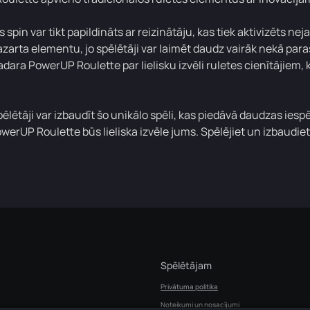
pin var tikt papildināts ar reizinātāju, kas tiek aktivizēts neja
azarta elementu, jo spēlētāji var laimēt daudz vairāk nekā para
dara PowerUP Roulette par lielisku izvēli ruletes cienītājiem, 
lētāji var izbaudīt šo unikālo spēli, kas piedāvā daudzas iespēj
owerUP Roulette būs lieliska izvēle jums. Spēlējiet un izbaudi
Spēlētājam
Privātuma politika
Noteikumi un nosacījumi