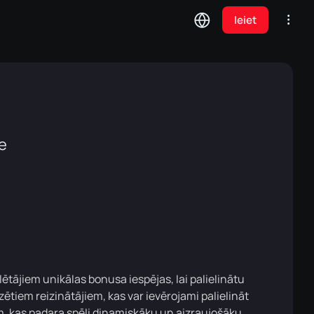
Ieiet
e
ētājiem unikālas bonusa iespējas, lai palielinātu
zētiem reizinātājiem, kas var ievērojami palielināt
m, kas padara spēli dinamiskāku un aizraujošāku.