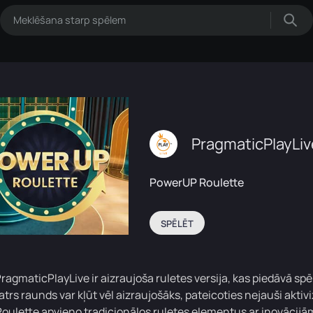
PragmaticPlayLiv
PowerUP Roulette
SPĒLĒT
gmaticPlayLive ir aizraujoša ruletes versija, kas piedāvā spēl
atrs raunds var kļūt vēl aizraujošāks, pateicoties nejauši aktivi
oulette apvieno tradicionālos ruletes elementus ar inovācijā