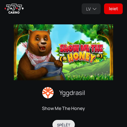
Ieiet
LV
Yggdrasil
Show Me The Honey
SPĒLĒT