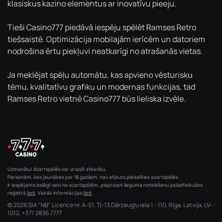
klasiskus kazino elementus ar inovatīvu pieeju.
Tieši Casino777 piedāvā iespēju spēlēt Ramses Retro
tiešsaistē. Optimizācija mobilajām ierīcēm un datoriem
nodrošina ērtu piekļuvi neatkarīgi no atrašanās vietas.
Ja meklējat spēļu automātu, kas apvieno vēsturisku
tēmu, kvalitatīvu grafiku un modernas funkcijas, tad
Ramses Retro vietnē Casino777 būs lieliska izvēle.
Uzmanību! Azartspēlēs var izraisīt atkarību.
Personām, kas jaunākas par 18 gadiem, nav atļauts piedalīties azartspēlēs.
Ir iespējams izslēgt sevi no azartspēlēm, pieprasot lieguma noteikšanu pašatteikušos
reģistrā
šeit
. Vairāk informācijas
šeit
.
© 2026 SIA "NB" Licence nr. A-51, TI-13 Dārzaugļu iela 1 - 110, Rīga, Latvija, LV-
1012,
+371 2895 7777