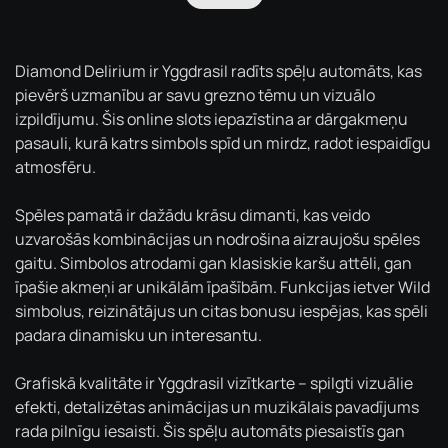
Diamond Delirium ir Yggdrasil radīts spēļu automāts, kas
pievērš uzmanību ar savu grezno tēmu un vizuālo
izpildījumu. Šis online slots iepazīstina ar dārgakmeņu
pasauli, kurā katrs simbols spīd un mirdz, radot iespaidīgu
atmosfēru.
Spēles pamatā ir dažādu krāsu dimanti, kas veido
uzvarošās kombinācijas un nodrošina aizraujošu spēles
gaitu. Simbolos atrodami gan klasiskie karšu attēli, gan
īpašie akmeņi ar unikālām īpašībām. Funkcijas ietver Wild
simbolus, reizinātājus un citas bonusu iespējas, kas spēli
padara dinamisku un interesantu.
Grafiskā kvalitāte ir Yggdrasil vizītkarte – spilgti vizuālie
efekti, detalizētas animācijas un muzikālais pavadījums
rada pilnīgu iesaisti. Šis spēļu automāts piesaistīs gan