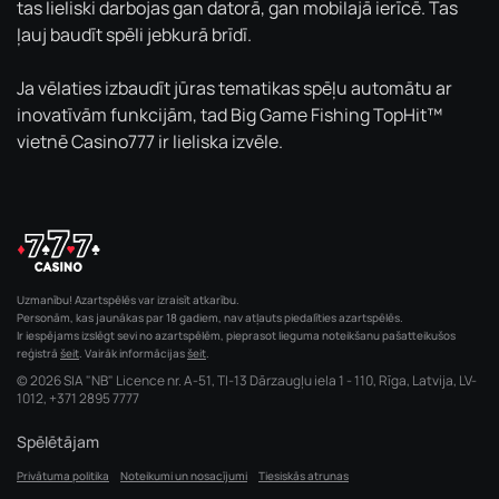
tas lieliski darbojas gan datorā, gan mobilajā ierīcē. Tas
ļauj baudīt spēli jebkurā brīdī.
Ja vēlaties izbaudīt jūras tematikas spēļu automātu ar
inovatīvām funkcijām, tad Big Game Fishing TopHit™
vietnē Casino777 ir lieliska izvēle.
Uzmanību! Azartspēlēs var izraisīt atkarību.
Personām, kas jaunākas par 18 gadiem, nav atļauts piedalīties azartspēlēs.
Ir iespējams izslēgt sevi no azartspēlēm, pieprasot lieguma noteikšanu pašatteikušos
reģistrā
šeit
. Vairāk informācijas
šeit
.
© 2026 SIA "NB" Licence nr. A-51, TI-13 Dārzaugļu iela 1 - 110, Rīga, Latvija, LV-
1012,
+371 2895 7777
Spēlētājam
Privātuma politika
Noteikumi un nosacījumi
Tiesiskās atrunas