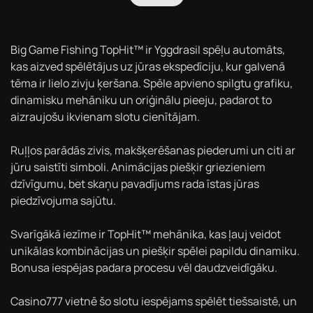
Big Game Fishing TopHit™ ir Yggdrasil spēļu automāts,
kas aizved spēlētājus uz jūras ekspedīciju, kur galvenā
tēma ir lielo zivju ķeršana. Spēle apvieno spilgtu grafiku,
dinamisku mehāniku un oriģinālu pieeju, padarot to
aizraujošu ikvienam slotu cienītājam.
Ruļļos parādās zivis, makšķerēšanas piederumi un citi ar
jūru saistīti simboli. Animācijas piešķir griezieniem
dzīvīgumu, bet skaņu pavadījums rada īstas jūras
piedzīvojuma sajūtu.
Svarīgākā iezīme ir TopHit™ mehānika, kas ļauj veidot
unikālas kombinācijas un piešķir spēlei papildu dinamiku.
Bonusa iespējas padara procesu vēl daudzveidīgāku.
Casino777 vietnē šo slotu iespējams spēlēt tiešsaistē, un