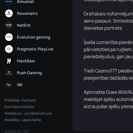
Amusnet
Grafiskais noformējums 
Novomatic
seno pasauli. Simbolos 
NetEnt
dievietes portrets.
Evolution gaming
Īpaša uzmanība pievēr
pārvietoties pa ruļļiem
Pragmatic PlayLive
pieredzējušus, gan jau
HackSaw
Tieši Casino777 piedāv
Push Gaming
pieejamībai dažādās ier
Vēl
Aphrodite Goes Wild Ru
meklējat spēļu automātu
Palidzība
·
Kontakti
aizraujošai spēļu piere
Konfidencialitāte
Noteikumi
·
Juridiskā atruna
Atbildība
·
Lapas karte
© 2026 SIA "NB"