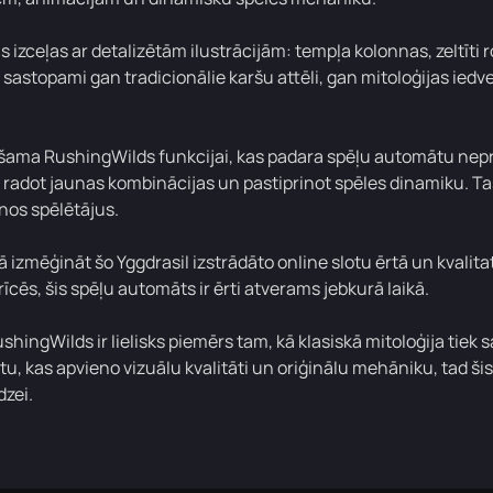
izceļas ar detalizētām ilustrācijām: tempļa kolonnas, zeltīti 
sastopami gan tradicionālie karšu attēli, gan mitoloģijas iedv
šama RushingWilds funkcijai, kas padara spēļu automātu nepr
, radot jaunas kombinācijas un pastiprinot spēles dinamiku. Tas
nos spēlētājus.
ā izmēģināt šo Yggdrasil izstrādāto online slotu ērtā un kvali
īcēs, šis spēļu automāts ir ērti atverams jebkurā laikā.
shingWilds ir lielisks piemērs tam, kā klasiskā mitoloģija tie
, kas apvieno vizuālu kvalitāti un oriģinālu mehāniku, tad šis o
dzei.