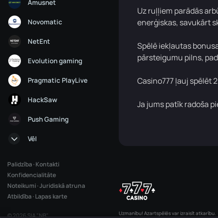
Amusnet
Uz ruļļiem parādās arbūz
enerģiskas, savukārt s
Novomatic
NetEnt
Spēlē iekļautas bonusa
pārsteigumu pilns, pad
Evolution gaming
Casino777 ļauj spēlēt 2
Pragmatic PlayLive
HackSaw
Ja jums patīk radoša pie
Push Gaming
Vēl
Palidzība
·
Kontakti
Konfidencialitāte
Noteikumi
·
Juridiskā atruna
Atbildība
·
Lapas karte
Uzmanību! Azartspēlēs var izraisīt atkarību.
© 2026 SIA "NB"