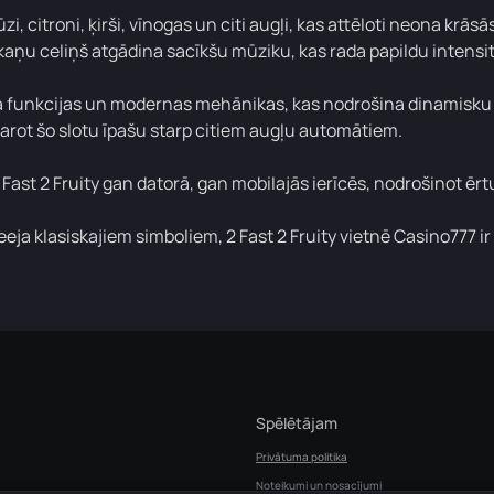
i, citroni, ķirši, vīnogas un citi augļi, kas attēloti neona krās
kaņu celiņš atgādina sacīkšu mūziku, kas rada papildu intensit
 funkcijas un modernas mehānikas, kas nodrošina dinamisku un
arot šo slotu īpašu starp citiem augļu automātiem.
 Fast 2 Fruity gan datorā, gan mobilajās ierīcēs, nodrošinot ērtu
eja klasiskajiem simboliem, 2 Fast 2 Fruity vietnē Casino777 ir l
Spēlētājam
Privātuma politika
Noteikumi un nosacījumi