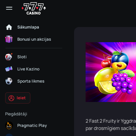
Sākumlapa
Bonusi un akcijas
Sloti
Live Kazino
Sporta likmes
Ieiet
Piegādātāji
2 Fast 2 Fruity ir Yggd
Pragmatic Play
par drosmīgiem sacīkšu 