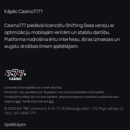
Kāpēc Casino777?
Casino777 piedāvā licencētu Shifting Seas versiju ar
optimizāciju mobilajām ierīcēm un stabilu darbību.
Platforma nodrošina ērtu interfeisu, ātras izmaksas un
augstu drošības līmeni spēlētājiem.
Uzmanību! Azartspēlēs var izraisīt atkarību.
Personām, kas jaunākas par 18 gadiem, nav atļauts piedalīties azartspēlēs.
Ir iespējams izslēgt sevi no azartspēlēm, pieprasot lieguma noteikšanu pašatteikušos
reģistrā
šeit
. Vairāk informācijas
šeit
.
© 2026 SIA "NB" Licence nr. A-51, TI-13 Dārzaugļu iela 1 - 110, Rīga, Latvija, LV-
1012,
+371 2895 7777
Spēlētājam