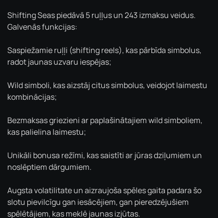
Shifting Seas piedāvā 5 ruļļus un 243 izmaksu veidus.
Galvenās funkcijas:
Saspiežamie ruļļi (shifting reels), kas pārbīda simbolus,
radot jaunas uzvaru iespējas;
Wild simboli, kas aizstāj citus simbolus, veidojot laimestu
kombinācijas;
Bezmaksas griezieni ar paplašinātajiem wild simboliem,
kas palielina laimestu;
Unikāli bonusa režīmi, kas saistīti ar jūras dziļumiem un
noslēptiem dārgumiem.
Augsta volatilitate un aizraujoša spēles gaita padara šo
slotu pievilcīgu gan iesācējiem, gan pieredzējušiem
spēlētājiem, kas meklē jaunas izjūtas.