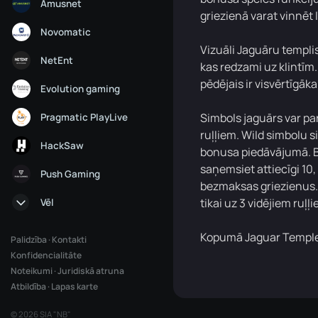
Amusnet
griezienā varat vinnēt l
Novomatic
Vizuāli Jaguāru templis 
NetEnt
kas redzami uz klintīm.
pēdējais ir visvērtīgāk
Evolution gaming
Simbols jaguārs var par
Pragmatic PlayLive
ruļļiem. Wild simbolu s
HackSaw
bonusa piedāvājumā. Bonu
saņemsiet attiecīgi 10, 
Push Gaming
bezmaksas griezienus. V
tikai uz 3 vidējiem ruļļ
Vēl
Kopumā Jaguar Temple ir
Palidzība
·
Kontakti
Konfidencialitāte
Noteikumi
·
Juridiskā atruna
Atbildība
·
Lapas karte
© 2026 SIA "NB"