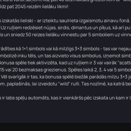
īdz pat 2045 reizēm lielāku likmi!
izskatās lieliski - ar izteiktu saulrieta izgaismotu ainavu fonā. Ru
 Uz ruļļiem redzēsiet nūjas, sirdis, dimantus un pīķus, kā arī p
ais un sniedz 50 reizes lielāku vinnestu par 5 simboliem uz vinne
ādīties kā 1×1 simbols vai kā milzīgs 3×3 simbols - tas var neja
imbolizē inku tēls, un tas aizvieto visus simbolus, izņemot sim
sa spēle tiek aktivizēta, kad uz ruļļiem ir 3 vai vairāk "scatte
15 vai 20 bezmaksas griezienus. Spēles laikā 2, 3, 4 vai 5 simbol
ēl svarīgāk ir tas, ka bonusa spēlē biežāk parādās milzu 3×3 j
iem, paplašinās, lai izveidotu "wild" rulli. Tas nozīmē, ka katr
 labs spēļu automāts, kas ir vienkāršs pēc izskata un kam ir l