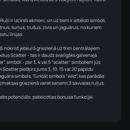
ļļi ir izcirsti akmenī, un uz tiem ir attēloti simboli,
utnus, suņus, trušus, zivis un jaguārus, no kuriem
stu līnijas.
uši nokrist jebkurā griezienā uz trim centrālajiem
bolus Scatter - tas ir daudz svarīgāks galvenajā
r" simboli - par 3, 4 vai 5 "scatter" simboliem jūs
i Scatter piešķirs jums 3, 10, 15 vai 20 papildu
aguāra simbols. Turklāt simbols "wild", kas parādās
ā bezmaksas griezienā varat saņemt 3 savvaļas ruļļus.
abs potenciāls, pateicoties bonusa funkcijai.