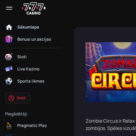
Sākumlapa
Bonusi un akcijas
Sloti
Live Kazino
Sporta likmes
Ieiet
Piegādātāji
Zombie Circus ir Relax
Pragmatic Play
zombijos. Spēles vizuā