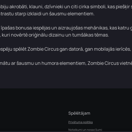
ju akrobāti, klauni, dzīvnieki un citi cirka simboli, kas piešķir
trastu starp izklaidi un šausmu elementiem.
 īpašas bonusa iespējas un aizraujošas mehānikas, kas katru
m, kuri novērtē oriģinālu dizainu un tumšākas tēmas.
spēju spēlēt Zombie Circus gan datorā, gan mobilajās ierīcēs,
mātu ar šausmu un humora elementiem, Zombie Circus vietnē C
Spēlētājam
Privātuma politika
Noteikumi un nosacījumi