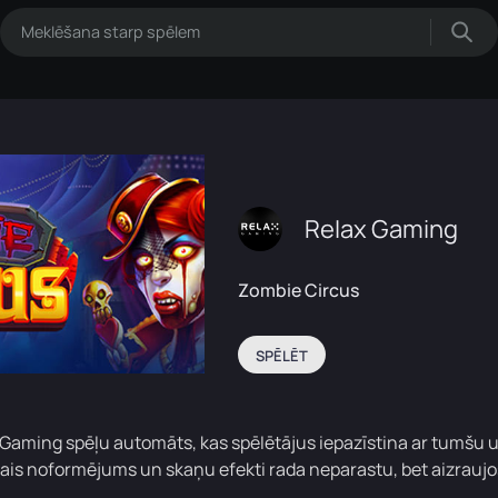
Relax Gaming
Zombie Circus
SPĒLĒT
 Gaming spēļu automāts, kas spēlētājus iepazīstina ar tumšu u
lais noformējums un skaņu efekti rada neparastu, bet aizrauj