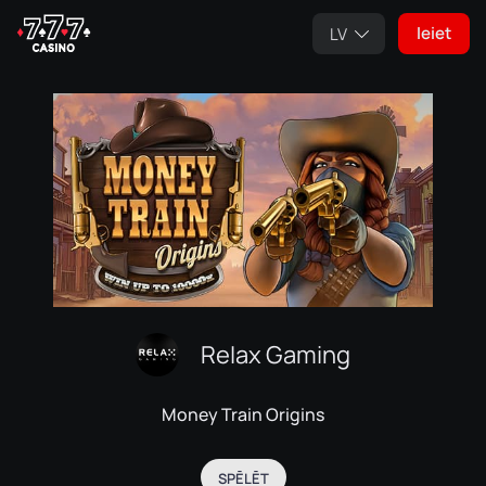
Ieiet
LV
Relax Gaming
Money Train Origins
SPĒLĒT