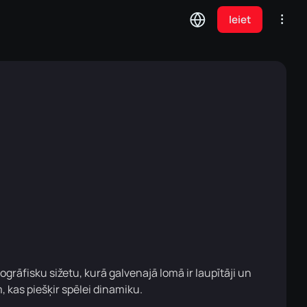
Ieiet
rāfisku sižetu, kurā galvenajā lomā ir laupītāji un
, kas piešķir spēlei dinamiku.