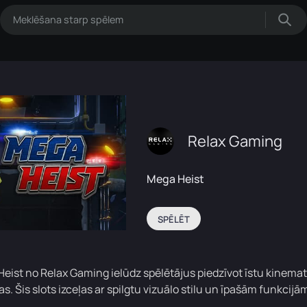
Relax Gaming
Mega Heist
SPĒLĒT
ist no Relax Gaming ielūdz spēlētājus piedzīvot īstu kinematog
s. Šis slots izceļas ar spilgtu vizuālo stilu un īpašām funkcijām