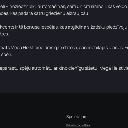
ēli – noziedznieki, automašīnas, seifi un citi simboli, kas veid
odes, kas padara katru griezienu aizraujošu.
cents ir tā bonusa iespējas, kas atgādina sižetisku piedzīvojum
dzes.
āts Mega Heist pieejams gan datorā, gan mobilajās ierīcēs. Ērt
spēli.
eparastu spēļu automātu ar kino cienīgu sižetu, Mega Heist vie
Spēlētājam
Privātuma politika