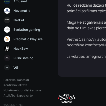
Amusnet
Ruļļos redzami dažādi t
animācijas filmas epiz
Novomatic
NetEnt
Mega Heist galvenais ak
daļa no filmiskas piere
Evolution gaming
Vietnē Casino777 autom
Pragmatic PlayLive
nodrošina komfortablu 
HackSaw
Ja vēlaties izmēģināt n
Push Gaming
Vēl
Palidzība
·
Kontakti
Konfidencialitāte
Noteikumi
·
Juridiskā atruna
Atbildība
·
Lapas karte
© 2026 SIA "NB"