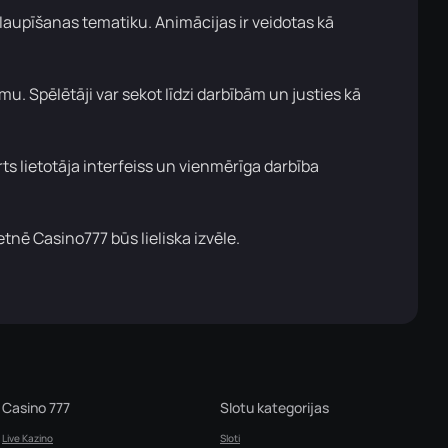
o laupīšanas tematiku. Animācijas ir veidotas kā
u. Spēlētāji var sekot līdzi darbībām un justies kā
s lietotāja interfeiss un vienmērīga darbība
tnē Casino777 būs lieliska izvēle.
Casino 777
Slotu kategorijas
Live Kazino
Sloti