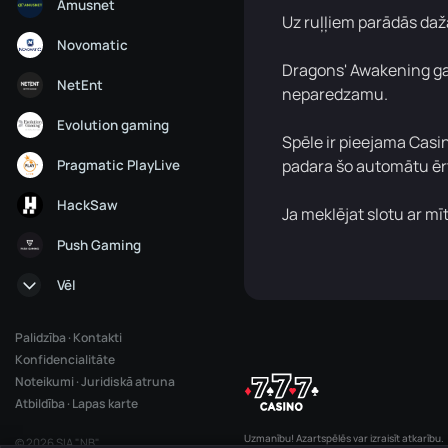
Amusnet
Uz ruļļiem parādās dažā
Novomatic
Dragons' Awakening gal
NetEnt
neparedzamu.
Evolution gaming
Spēle ir pieejama Casi
padara šo automātu ērt
Pragmatic PlayLive
HackSaw
Ja meklējat slotu ar m
Push Gaming
Vēl
Palidzība
·
Kontakti
Konfidencialitāte
Noteikumi
·
Juridiskā atruna
Atbildība
·
Lapas karte
Uzmanību! Azartspēlēs var izraisīt atkarību.
© 2026 SIA "NB"