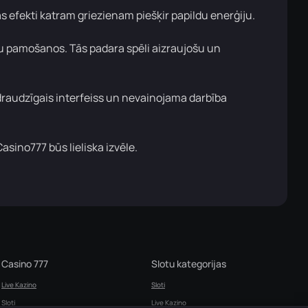
s efekti katram griezienam piešķir papildu enerģiju.
ķu pamošanos. Tās padara spēli aizraujošu un
 draudzīgais interfeiss un nevainojama darbība
sino777 būs lieliska izvēle.
Casino 777
Slotu kategorijas
Live Kazino
Sloti
Sloti
Live Kazino