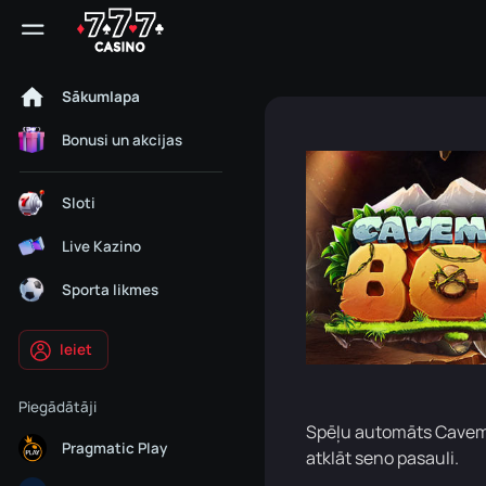
Sākumlapa
Bonusi un akcijas
Sloti
Live Kazino
Sporta likmes
Ieiet
Piegādātāji
Spēļu automāts Caveman
Pragmatic Play
atklāt seno pasauli.