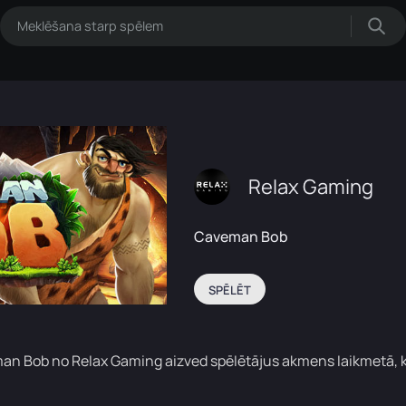
Relax Gaming
Caveman Bob
SPĒLĒT
 Bob no Relax Gaming aizved spēlētājus akmens laikmetā, kur