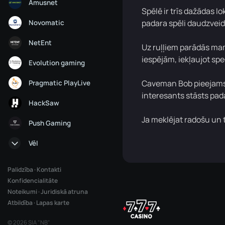
Amusnet
Spēlē ir trīs dažādas lo
padara spēli daudzveid
Novomatic
NetEnt
Uz ruļļiem parādās mam
iespējām, iekļaujot sp
Evolution gaming
Caveman Bob pieejams vi
Pragmatic PlayLive
interesants stāsts pad
HackSaw
Ja meklējat radošu un 
Push Gaming
Vēl
Palidzība
·
Kontakti
Konfidencialitāte
Noteikumi
·
Juridiskā atruna
Atbildība
·
Lapas karte
© 2026 SIA "NB"