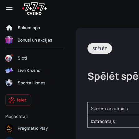
Sākumlapa
Bonusi un akcijas
SPĒLĒT
Sloti
Live Kazino
Spēlēt sp
Sporta likmes
Ieiet
Spēles nosaukums
Piegādātāji
Izstrādātājs
Pragmatic Play