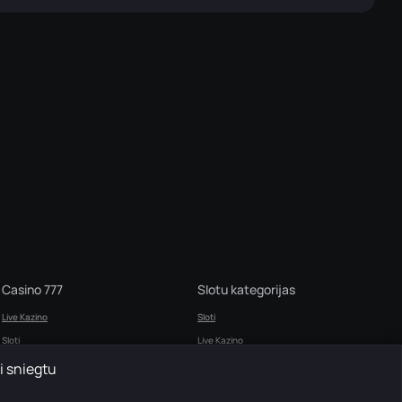
Casino 777
Slotu kategorijas
Live Kazino
Sloti
Sloti
Live Kazino
Bonusi un akcijas
i sniegtu
Sporta likmes