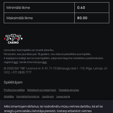
Minimālā likme
0.40
Maksimālā likme
80.00
Uzmanību! Azartspēlēs var izraisīt atkarību.
Personām, kas jaunākas par 18 gadiem, nav atļauts piedalīties azartspēlēs.
Ir iespējams izslēgt sevi no azartspēlēm, pieprasot lieguma noteikšanu pašatteikušos
reģistrā
šeit
. Vairāk informācijas
šeit
.
© 2026 SIA "NB" Licence nr. A-51, TI-13 Dārzaugļu iela 1 - 110, Rīga, Latvija, LV-
1012,
+371 2895 7777
Spēlētājam
Privātuma politika
Noteikumi un nosacījumi
Tiesiskās atrunas
Atbildība
Kontaktinformācija
Jautājumi
Lapas karte
Casino 777
Mēs izmantojam sīkfailus, lai nodrošinātu mūsu vietnes darbību, kā arī lai
sniegtu jums labāku lietotāja pieredzi, tostarp atbalstot vietnes