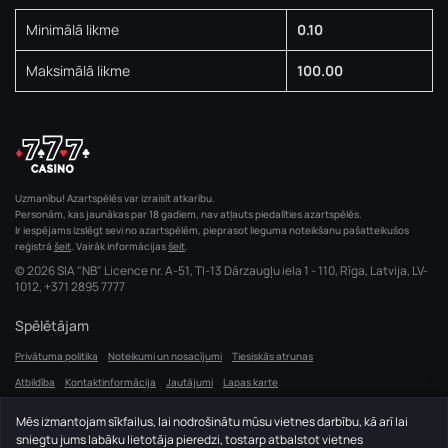
Minimālā likme
0.10
Maksimālā likme
100.00
Uzmanību! Azartspēlēs var izraisīt atkarību.
Personām, kas jaunākas par 18 gadiem, nav atļauts piedalīties azartspēlēs.
Ir iespējams izslēgt sevi no azartspēlēm, pieprasot lieguma noteikšanu pašatteikušos
reģistrā
šeit
. Vairāk informācijas
šeit
.
© 2026 SIA "NB" Licence nr. A-51, TI-13 Dārzaugļu iela 1 - 110, Rīga, Latvija, LV-
1012,
+371 2895 7777
Spēlētājam
Privātuma politika
Noteikumi un nosacījumi
Tiesiskās atrunas
Atbildība
Kontaktinformācija
Jautājumi
Lapas karte
Casino 777
Mēs izmantojam sīkfailus, lai nodrošinātu mūsu vietnes darbību, kā arī lai
sniegtu jums labāku lietotāja pieredzi, tostarp atbalstot vietnes