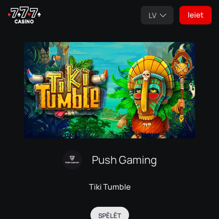
Ieiet
LV
Push Gaming
Tiki Tumble
SPĒLĒT