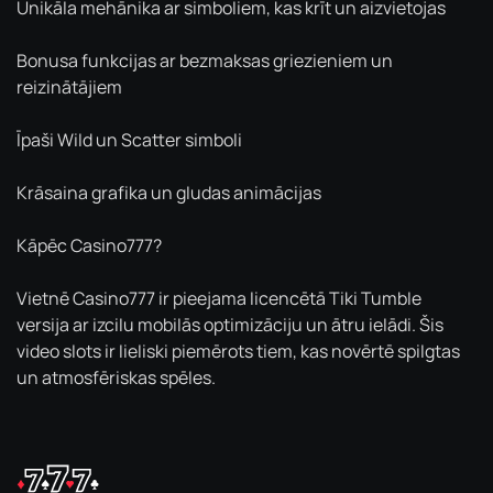
Unikāla mehānika ar simboliem, kas krīt un aizvietojas
Bonusa funkcijas ar bezmaksas griezieniem un
reizinātājiem
Īpaši Wild un Scatter simboli
Krāsaina grafika un gludas animācijas
Kāpēc Casino777?
Vietnē Casino777 ir pieejama licencētā Tiki Tumble
versija ar izcilu mobilās optimizāciju un ātru ielādi. Šis
video slots ir lieliski piemērots tiem, kas novērtē spilgtas
un atmosfēriskas spēles.