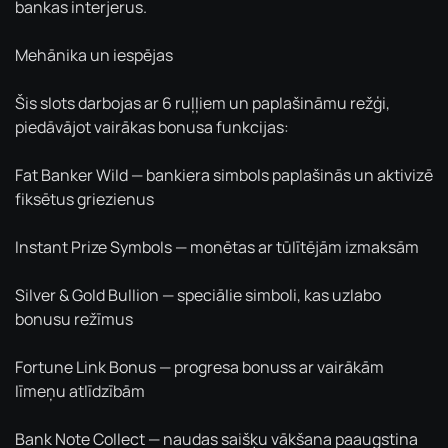
bankas interjerus.
Mehānika un iespējas
Šis slots darbojas ar 6 ruļļiem un paplašināmu režģi,
piedāvājot vairākas bonusa funkcijas:
Fat Banker Wild — bankiera simbols paplašinās un aktivizē
fiksētus griezienus
Instant Prize Symbols — monētas ar tūlītējām izmaksām
Silver & Gold Bullion — speciālie simboli, kas uzlabo
bonusu režīmus
Fortune Link Bonus — progresa bonuss ar vairākām
līmeņu atlīdzībām
Bank Note Collect — naudas saišķu vākšana paaugstina