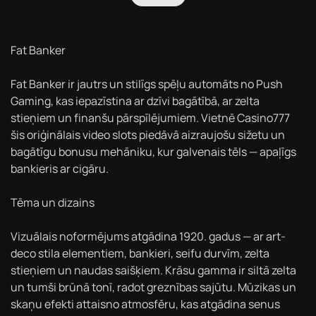
Fat Banker
Fat Banker ir jautrs un stilīgs spēļu automāts no Push
Gaming, kas iepazīstina ar dzīvi bagātībā, ar zelta
stieņiem un finanšu pārspīlējumiem. Vietnē Casino777
šis oriģinālais video slots piedāvā aizraujošu sižetu un
bagātīgu bonusu mehāniku, kur galvenais tēls — apaļīgs
bankieris ar cigāru.
Tēma un dizains
Vizuālais noformējums atgādina 1920. gadus — ar art-
deco stila elementiem, bankieri, seifu durvīm, zelta
stieņiem un naudas saišķiem. Krāsu gamma ir siltā zelta
un tumši brūnā tonī, radot greznības sajūtu. Mūzikas un
skaņu efekti attaisno atmosfēru, kas atgādina senus