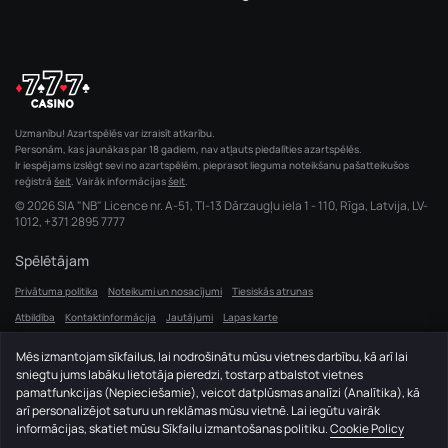
Uzmanību! Azartspēlēs var izraisīt atkarību.
Personām, kas jaunākas par 18 gadiem, nav atļauts piedalīties azartspēlēs.
Ir iespējams izslēgt sevi no azartspēlēm, pieprasot lieguma noteikšanu pašatteikušos
reģistrā
šeit
. Vairāk informācijas
šeit
.
© 2026 SIA "NB" Licence nr. A-51, TI-13 Dārzaugļu iela 1 - 110, Rīga, Latvija, LV-
1012,
+371 2895 7777
Spēlētājam
Privātuma politika
Noteikumi un nosacījumi
Tiesiskās atrunas
Atbildība
Kontaktinformācija
Jautājumi
Lapas karte
Mēs izmantojam sīkfailus, lai nodrošinātu mūsu vietnes darbību, kā arī lai
Casino 777
sniegtu jums labāku lietotāja pieredzi, tostarp atbalstot vietnes
Live Kazino
Sloti
Bonusi un akcijas
Sporta likmes
pamatfunkcijas (Nepieciešamie), veicot datplūsmas analīzi (Analītika), kā
arī personalizējot saturu un reklāmas mūsu vietnē. Lai iegūtu vairāk
Slotu kategorijas
informācijas, skatiet mūsu Sīkfailu izmantošanas politiku.
Cookie Policy