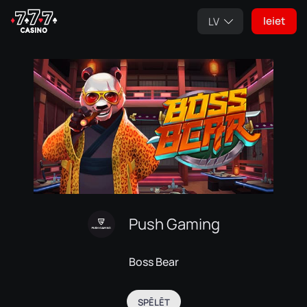
Ieiet
LV
Push Gaming
Boss Bear
SPĒLĒT