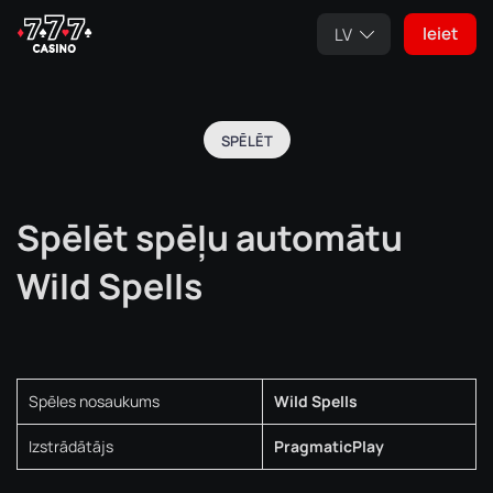
Ieiet
LV
SPĒLĒT
Spēlēt spēļu automātu
Wild Spells
Spēles nosaukums
Wild Spells
Izstrādātājs
PragmaticPlay