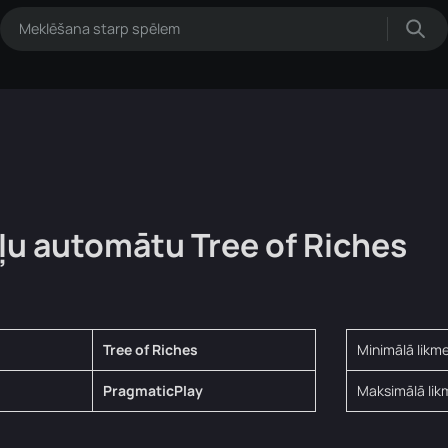
ēļu automātu
Tree of Riches
Tree of Riches
Minimālā likm
PragmaticPlay
Maksimālā lik