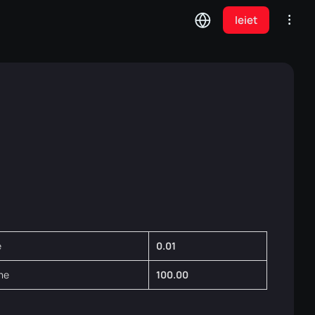
Ieiet
e
0.01
me
100.00