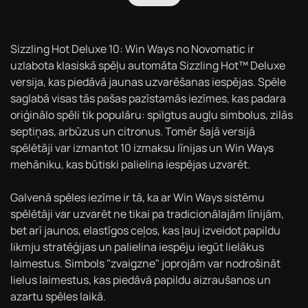
Sizzling Hot Deluxe 10: Win Ways no Novomatic ir
uzlabota klasiskā spēļu automāta Sizzling Hot™ Deluxe
versija, kas piedāvā jaunas uzvarēšanas iespējas. Spēle
saglabā visas tās pašas pazīstamās iezīmes, kas padara
oriģinālo spēli tik populāru: spilgtus augļu simbolus, zilās
septiņas, arbūzus un citronus. Tomēr šajā versijā
spēlētāji var izmantot 10 izmaksu līnijas un Win Ways
mehāniku, kas būtiski palielina iespējas uzvarēt.
Galvenā spēles iezīme ir tā, ka ar Win Ways sistēmu
spēlētāji var uzvarēt ne tikai pa tradicionālajām līnijām,
bet arī jaunos, elastīgos ceļos, kas ļauj izveidot papildu
likmju stratēģijas un palielina iespēju iegūt lielākus
laimestus. Simbols "zvaigzne" joprojām var nodrošināt
lielus laimestus, kas piedāvā papildu aizraušanos un
azartu spēles laikā.