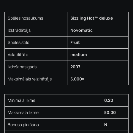
Spēles nosaukums
Sizzling Hot™ deluxe
Izstrādātājs
Novomatic
Spēles stils
Fruit
Volatilitāte
medium
Izdošanas gads
2007
Maksimālais reizinātājs
5,000×
Minimālā likme
0.20
Maksimālā likme
50.00
Bonusa pirkšana
N