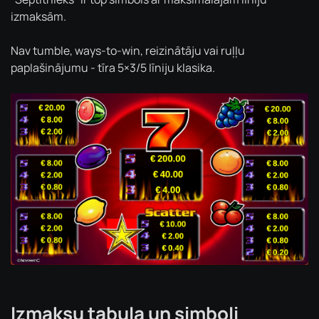
izmaksām.
Nav tumble, ways‑to‑win, reizinātāju vai ruļļu
paplašinājumu - tīra 5×3/5 līniju klasika.
Izmaksu tabula un simboli