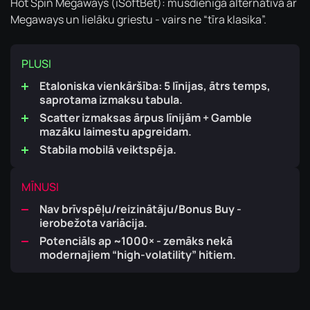
Hot Spin Megaways (iSoftBet): mūsdienīga alternatīva ar
Megaways un lielāku griestu - vairs ne “tīra klasika”.
PLUSI
Etaloniska vienkāršība: 5 līnijas, ātrs temps,
saprotama izmaksu tabula.
Scatter izmaksas ārpus līnijām + Gamble
mazāku laimestu apgreidam.
Stabila mobilā veiktspēja.
MĪNUSI
Nav brīvspēļu/reizinātāju/Bonus Buy -
ierobežota variācija.
Potenciāls ap ~1000× - zemāks nekā
modernajiem “high‑volatility” hitiem.