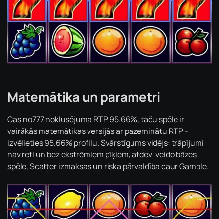
Matemātika un parametri
Casino777 noklusējuma RTP 95.66%, taču spēle ir
vairākās matemātikas versijās ar pazeminātu RTP -
izvēlieties 95.66% profilu. Svārstīgums vidējs: trāpījumi
nav reti un bez ekstrēmiem pīķiem, atdevi veido bāzes
spēle, Scatter izmaksas un riska pārvaldība caur Gamble.