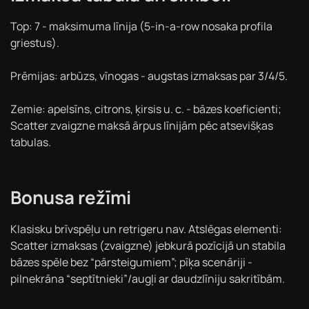
Top: 7 - maksimuma līnija (5‑in‑a‑row nosaka profila
griestus).
Prēmijas: arbūzs, vīnogas - augstas izmaksas par 3/4/5.
Zemie: apelsīns, citrons, ķirsis u. c. - bāzes koeficienti;
Scatter zvaigzne maksā ārpus līnijām pēc atsevišķas
tabulas.
Bonusa režīmi
Klasisku brīvspēļu un retrigeru nav. Atslēgas elementi:
Scatter izmaksas (zvaigzne) jebkurā pozīcijā un stabila
bāzes spēle bez “pārsteigumiem”; pīķa scenāriji -
pilnekrāna “septītnieki”/augļi ar daudzlīniju sakritībām.