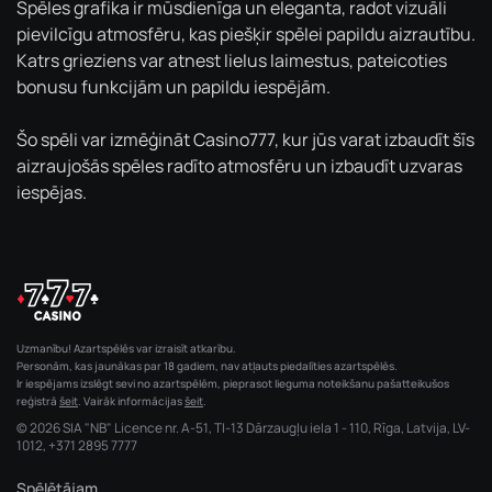
Spēles grafika ir mūsdienīga un eleganta, radot vizuāli
pievilcīgu atmosfēru, kas piešķir spēlei papildu aizrautību.
Katrs grieziens var atnest lielus laimestus, pateicoties
bonusu funkcijām un papildu iespējām.
Šo spēli var izmēģināt Casino777, kur jūs varat izbaudīt šīs
aizraujošās spēles radīto atmosfēru un izbaudīt uzvaras
iespējas.
Uzmanību! Azartspēlēs var izraisīt atkarību.
Personām, kas jaunākas par 18 gadiem, nav atļauts piedalīties azartspēlēs.
Ir iespējams izslēgt sevi no azartspēlēm, pieprasot lieguma noteikšanu pašatteikušos
reģistrā
šeit
. Vairāk informācijas
šeit
.
© 2026 SIA "NB" Licence nr. A-51, TI-13 Dārzaugļu iela 1 - 110, Rīga, Latvija, LV-
1012,
+371 2895 7777
Spēlētājam