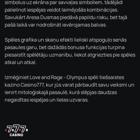
simbolus uz ekrāna par savvaļas simboliem, tādējādi
palielinot iespējas veidot laimējošās kombinācijas.
Savukārt Aresa Dusmas piedāvā papildu risku, bet tajā
pašā laikā var nodrošināt ievērojamas balvas.
Spēles grafika un skaņu efekti lieliski atspoguļo senās
pasaules garu, bet dažādās bonusa funkcijas turpina
piesaistīt spēlētāju uzmanību, liekot atgriezties pie spēles
atkal un atkal.
Izmēģiniet Love and Rage - Olympus spēli tiešsaistes
kazino Casino777, kur jūs varat pārbaudīt savu veiksmi un
ienirt mitoloģiskajā pasaulē, kurā slēpjas daudzas
negaidītas iespējas un lielas uzvaras.