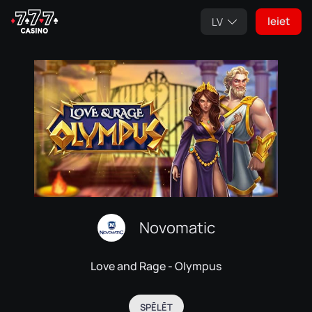
Ieiet
LV
Novomatic
Love and Rage - Olympus
SPĒLĒT