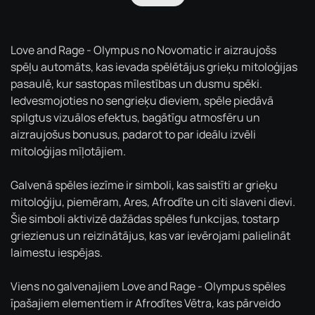
Love and Rage - Olympus no Novomatic ir aizraujošs
spēļu automāts, kas ievada spēlētājus grieķu mitoloģijas
pasaulē, kur sastopas mīlestības un dusmu spēki.
Iedvesmojoties no sengrieķu dieviem, spēle piedāvā
spilgtus vizuālos efektus, bagātīgu atmosfēru un
aizraujošus bonusus, padarot to par ideālu izvēli
mitoloģijas mīļotājiem.
Galvenā spēles iezīme ir simboli, kas saistīti ar grieķu
mitoloģiju, piemēram, Ares, Afrodīte un citi slaveni dievi.
Šie simboli aktivizē dažādas spēles funkcijas, tostarp
griezienus un reizinātājus, kas var ievērojami palielināt
laimestu iespējas.
Viens no galvenajiem Love and Rage - Olympus spēles
īpašajiem elementiem ir Afrodītes Vētra, kas pārveido