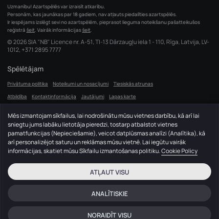
Uzmanību! Azartspēlēs var izraisīt atkarību.
Personām, kas jaunākas par 18 gadiem, nav atļauts piedalīties azartspēlēs.
Ir iespējams izslēgt sevi no azartspēlēm, pieprasot lieguma noteikšanu pašatteikušos
reģistrā
šeit
. Vairāk informācijas
šeit
.
© 2026 SIA "NB" Licence nr. A-51, TI-13 Dārzaugļu iela 1 - 110, Rīga, Latvija, LV-
1012,
+371 2895 7777
Spēlētājam
Privātuma politika
Noteikumi un nosacījumi
Tiesiskās atrunas
Atbildība
Kontaktinformācija
Jautājumi
Lapas karte
Mēs izmantojam sīkfailus, lai nodrošinātu mūsu vietnes darbību, kā arī lai
Casino 777
sniegtu jums labāku lietotāja pieredzi, tostarp atbalstot vietnes
Live Kazino
Sloti
Bonusi un akcijas
Sporta likmes
pamatfunkcijas (Nepieciešamie), veicot datplūsmas analīzi (Analītika), kā
arī personalizējot saturu un reklāmas mūsu vietnē. Lai iegūtu vairāk
Slotu kategorijas
informācijas, skatiet mūsu Sīkfailu izmantošanas politiku.
Cookie Policy
Sloti
Live Kazino
ATĻAUT VISU
ANALĪTISKIE
NORAIDĪT VISU