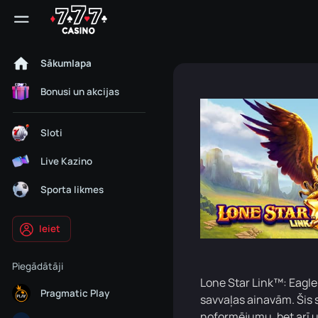
Sākumlapa
Bonusi un akcijas
Sloti
Live Kazino
Sporta likmes
Ieiet
Piegādātāji
Lone Star Link™: Eagle
Pragmatic Play
savvaļas ainavām. Šis 
noformējumu, bet arī 