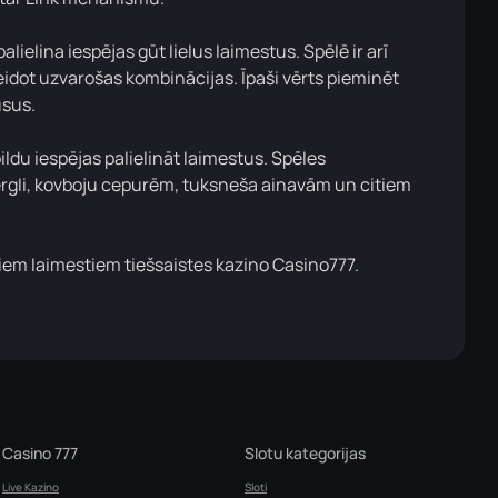
ielina iespējas gūt lielus laimestus. Spēlē ir arī
veidot uzvarošas kombinācijas. Īpaši vērts pieminēt
usus.
ldu iespējas palielināt laimestus. Spēles
 ērgli, kovboju cepurēm, tuksneša ainavām un citiem
liem laimestiem tiešsaistes kazino Casino777.
Casino 777
Slotu kategorijas
Live Kazino
Sloti