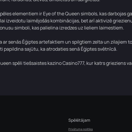
ēles elementiem ir Eye of the Queen simbols, kas darbojas gan 
 lai izveidotu laimējošās kombinācijas, bet arī aktivizē griezien
onusu simboli, kas palielina izredzes uz lieliem laimestiem.
ota ar senās Ēģiptes artefaktiem un spilgtiem zelta un zilajie
i papildina sajūtu, ka atrodaties senā Ēģiptes svētnīcā.
Queen spēli tiešsaistes kazino Casino777, kur katrs grieziens 
Spēlētājam
Privātuma politika