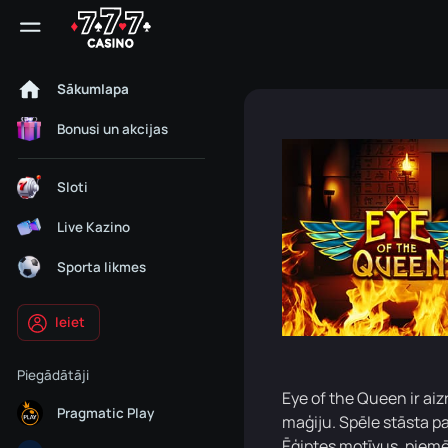
Sākumlapa
Bonusi un akcijas
Sloti
Live Kazino
Sporta likmes
Ieiet
Piegādātāji
Eye of the Queen ir a
Pragmatic Play
maģiju. Spēle stāsta p
Ēģiptes motīvus, piemē