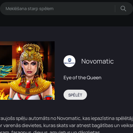
Novomatic
Eye of the Queen
SPĒLĒT
izraujošs spēļu automāts no Novomatic, kas iepazīstina spēlē
ar varenās dievietes, kuras skats var atnest bagātības un veiks
ram, faraonus, dievus, amuletus un dārglietas.