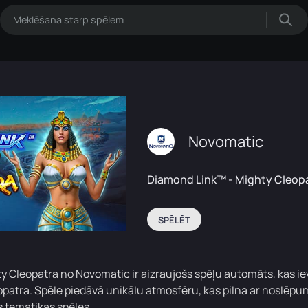
Novomatic
Diamond Link™ - Mighty Cleop
SPĒLĒT
 Cleopatra no Novomatic ir aizraujošs spēļu automāts, kas ie
eopatra. Spēle piedāvā unikālu atmosfēru, kas pilna ar noslēpum
s tematikas spēles.