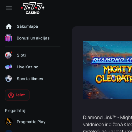
Sākumlapa
Bonusi un akcijas
Sloti
Live Kazino
Sporta likmes
Ieiet
Piegādātāji
Diamond Link™ - Mighty
Pragmatic Play
valdniece ir diženā Kl
mitoloģijas un vēsture