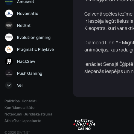
Amusnet
Galvenā spēles iezīme 
Novomatic
ir iespēja iegūt lielus 
NetEnt
Kleopatra, kuri var akt
Evolution gaming
Diamond Link™ - Mighty 
animācijas, kas rada gr
Pragmatic PlayLive
HackSaw
Ienāciet Senajā Ēģiptē
slepenās iespējas un 
Push Gaming
Vēl
Palidzība
·
Kontakti
Konfidencialitāte
Noteikumi
·
Juridiskā atruna
Atbildība
·
Lapas karte
© 2026 SIA "NB"