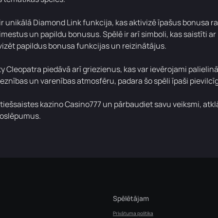
ir unikālā Diamond Link funkcija, kas aktivizē īpašus bonusa r
laimestus un papildu bonusus. Spēlē ir arī simboli, kas saistīti a
ivizēt papildus bonusa funkcijas un reizinātājus.
Cleopatra piedāvā arī griezienus, kas var ievērojami palielināt
eznības un varenības atmosfēru, padara šo spēli īpaši pievilcī
 tiešsaistes kazino Casino777 un pārbaudiet savu veiksmi, atk
noslēpumus.
Spēlētājam
Privātuma politika