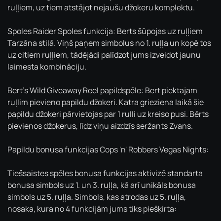
ruļļiem, uz tiem atstājot nejaušu džokeru komplektu.
Spoles Raider Spoles funkcija: Berts šūpojas uz ruļļiem
Tarzāna stilā. Viņš paņem simbolus no 1. ruļļa un kopē tos
uz citiem ruļļiem, tādējādi palīdzot jums izveidot jaunu
laimesta kombināciju.
Bert's Wild Giveaway Reel papildspēle: Bert piektajam
ruļlim pievieno papildu džokeri. Katra grieziena laikā šie
papildu džokeri pārvietojas par 1 rulli uz kreiso pusi. Bērts
pievienos džokerus, līdz viņu aizdzīs seržants Zvans.
Papildu bonusa funkcijas Cops 'n' Robbers Vegas Nights:
Tiešsaistes spēles bonusa funkcijas aktivizē standarta
bonusa simbols uz 1. un 3. ruļļa, kā arī unikāls bonusa
simbols uz 5. ruļļa. Simbols, kas atrodas uz 5. ruļļa,
nosaka, kura no 4 funkcijām jums tiks piešķirta: