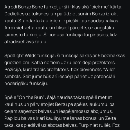
Atrodi Bonzo Bone funkciju: šī ir klasiskā "pick me" kārta.
Dodieties uz tuksnesi un palūdziet sunim Bonzo izrakt
kaulu. Standarta kauliņiem ir piešķirtas naudas balvas.
Atraksiet zelta kaulu, un tiksiet pārcelts uz augstāku
laimestu funkciju. Šī bonusa funkcija turpināsies, līdz
atradīsiet zivs kaulu.
Spotlight Wilds funkcija: šī funkcija sākas ar 5 bezmaksas
griezieniem. Katrā no tiem uz ruļļiem dejo prožektors.
Pozīcijā, kurā trāpīs prožektors, tiek pievienots "Wild"
simbols. Šeit jums būs arī iespēja pāriet uz potenciāli
noderīgāku funkciju.
Spēle "On the Run": šajā naudas takas spēlē metiet
kauliņus un pārvietojiet Bertu pa spēles laukumu, pa
ceļam saņemot balvas un iespējamos uzlabojumus.
Papildu balvas ir arī kauliņu mešanas bonusi un Zelta
taka, kas piedāvā uzlabotas balvas. Turpiniet rullēt, līdz