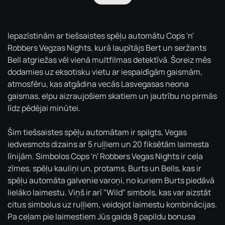
Iepazīstinām ar tiešsaistes spēļu automātu Cops 'n'
Robbers Vegzas Nights, kurā laupītājs Bert un seržants
Bell atgriežas vēl vienā multfilmas detektīvā. Šoreiz mēs
dodamies uz eksotisku vietu ar iespaidīgām gaismām,
atmosfēru, kas atgādina vecās Lasvegasas neona
gaismas, elpu aizraujošiem skatiem un jautrību no pirmās
līdz pēdējai minūtei.
Šim tiešsaistes spēļu automātam ir spilgts, Vegas
iedvesmots dizains ar 5 ruļļiem un 20 fiksētām laimesta
līnijām. Simbolos Cops 'n' Robbers Vegas Nights ir ceļa
zīmes, spēļu kauliņi un, protams, Burts un Bells, kas ir
spēļu automāta galvenie varoņi, no kuriem Burts piedāvā
lielāko laimestu. Viņš ir arī "Wild" simbols, kas var aizstāt
citus simbolus uz ruļļiem, veidojot laimestu kombinācijas.
Pa ceļam pie laimestiem Jūs gaida 8 papildu bonusa