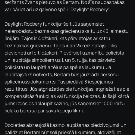
seržants Zvans pietuvojas Bertam. No šīs naudas takas
var pāriet arī uz galveno spēli "Daylight Robbery".
Daylight Robbery funkcija: šeit Jūs saņemsiet
neierobežotu bezmaksas griezienu skaitu uz 40 laimestu
līnijām. Tajos ir 4 džokeri, kas pārvietojas ar katru
bezmaksas griezienu. Tajos ir arī 2x reizinātājs. Tiks
pievienoti arī citi džokeri. Pievērsiet uzmanību policista
un laupītāja simboliem uz 1. un 5. ruļļa, kas pārvieto
policista un laupītāja tēlus pa spēles laukumu. Ja
laupītājs tiks notverts, Bertam būs jāuzrāda personu
apliecinošs dokuments. Tas piedāvā 3 iespējamos
rezultātus: Jūs atgriežaties pie funkcijas, atgriežaties pie
kompensētās funkcijas vai funkcija beidzas. Ja šajā kārtā
jums izdosies aplaupīt kazino, jūs saņemsiet 1000 reižu
lielāku bonusu par savu kopējo likmi.
Dodieties aizraujošā kazino laupīšanas piedzīvojumā un
palīdziet Bertam būt soli priekšā likumiem, aktivizējiet