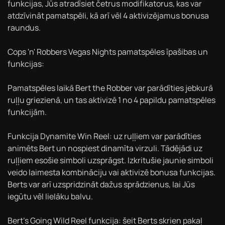
funkcijas, Jūs atradīsiet četrus modifikatorus, kas var
atdzīvināt pamatspēli, kā arī vēl 4 aktivizējamus bonusa
raundus.
Cops 'n' Robbers Vegas Nights pamatspēles īpašibas un
funkcijas:
Pamatspēles laikā Bert the Robber var parādīties jebkurā
ruļļu griezienā, un tas aktivizē 1 no 4 papildu pamatspēles
funkcijām.
Funkcija Dynamite Win Reel: uz ruļļiem var parādīties
animēts Bert un nospiest dinamīta virzuli. Tādējādi uz
ruļļiem esošie simboli uzsprāgst. Izkritušie jaunie simboli
veido laimesta kombināciju vai aktivizē bonusa funkcijas.
Berts var arī uzspridzināt dažus sprādzienus, lai Jūs
iegūtu vēl lielāku balvu.
Bert's Going Wild Reel funkcija: šeit Berts skrien pakaļ