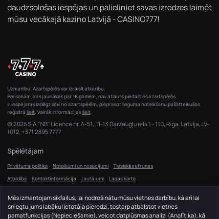
daudzsološas iespējas un palieliniet savas izredzes laimēt
mūsu vecākajā kazino Latvijā - CASINO777!
Uzmanību! Azartspēlēs var izraisīt atkarību.
Personām, kas jaunākas par 18 gadiem, nav atļauts piedalīties azartspēlēs.
Ir iespējams izslēgt sevi no azartspēlēm, pieprasot lieguma noteikšanu pašatteikušos
reģistrā
šeit
. Vairāk informācijas
šeit
.
© 2026 SIA "NB" Licence nr. A-51, TI-13 Dārzaugļu iela 1 - 110, Rīga, Latvija, LV-
1012,
+371 2895 7777
Spēlētājam
Privātuma politika
Noteikumi un nosacījumi
Tiesiskās atrunas
Atbildība
Kontaktinformācija
Jautājumi
Lapas karte
Mēs izmantojam sīkfailus, lai nodrošinātu mūsu vietnes darbību, kā arī lai
Casino 777
sniegtu jums labāku lietotāja pieredzi, tostarp atbalstot vietnes
Live Kazino
Sloti
Bonusi un akcijas
Sporta likmes
pamatfunkcijas (Nepieciešamie), veicot datplūsmas analīzi (Analītika), kā