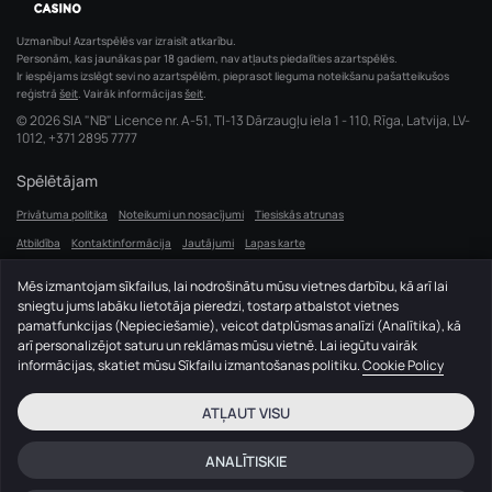
Uzmanību! Azartspēlēs var izraisīt atkarību.
Personām, kas jaunākas par 18 gadiem, nav atļauts piedalīties azartspēlēs.
Ir iespējams izslēgt sevi no azartspēlēm, pieprasot lieguma noteikšanu pašatteikušos
reģistrā
šeit
. Vairāk informācijas
šeit
.
© 2026 SIA "NB" Licence nr. A-51, TI-13 Dārzaugļu iela 1 - 110, Rīga, Latvija, LV-
1012,
+371 2895 7777
Spēlētājam
Privātuma politika
Noteikumi un nosacījumi
Tiesiskās atrunas
Atbildība
Kontaktinformācija
Jautājumi
Lapas karte
Mēs izmantojam sīkfailus, lai nodrošinātu mūsu vietnes darbību, kā arī lai
Casino 777
sniegtu jums labāku lietotāja pieredzi, tostarp atbalstot vietnes
Live Kazino
Sloti
Bonusi un akcijas
Sporta likmes
pamatfunkcijas (Nepieciešamie), veicot datplūsmas analīzi (Analītika), kā
arī personalizējot saturu un reklāmas mūsu vietnē. Lai iegūtu vairāk
Slotu kategorijas
informācijas, skatiet mūsu Sīkfailu izmantošanas politiku.
Cookie Policy
Sloti
Live Kazino
ATĻAUT VISU
ANALĪTISKIE