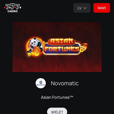
Ieiet
LV
Novomatic
Asian Fortunes™
SPĒLĒT