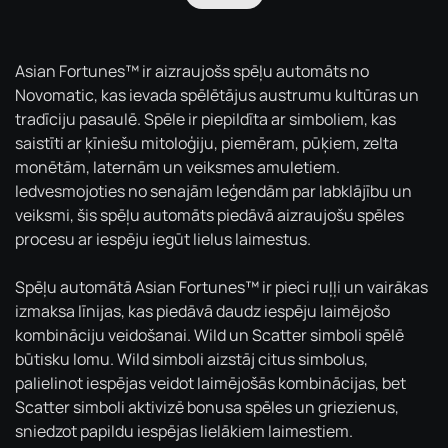
Asian Fortunes™ ir aizraujošs spēļu automāts no
Novomatic, kas ievada spēlētājus austrumu kultūras un
tradīciju pasaulē. Spēle ir piepildīta ar simboliem, kas
saistīti ar ķīniešu mitoloģiju, piemēram, pūķiem, zelta
monētām, laternām un veiksmes amuletiem.
Iedvesmojoties no senajām leģendām par labklājību un
veiksmi, šis spēļu automāts piedāvā aizraujošu spēles
procesu ar iespēju iegūt lielus laimestus.
Spēļu automātā Asian Fortunes™ ir pieci ruļļi un vairākas
izmaksa līnijas, kas piedāvā daudz iespēju laimējošo
kombināciju veidošanai. Wild un Scatter simboli spēlē
būtisku lomu. Wild simboli aizstāj citus simbolus,
palielinot iespējas veidot laimējošās kombinācijas, bet
Scatter simboli aktivizē bonusa spēles un griezienus,
sniedzot papildu iespējas lielākiem laimestiem.