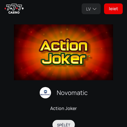
Ieiet
LV
Novomatic
Action Joker
SPĒLĒT