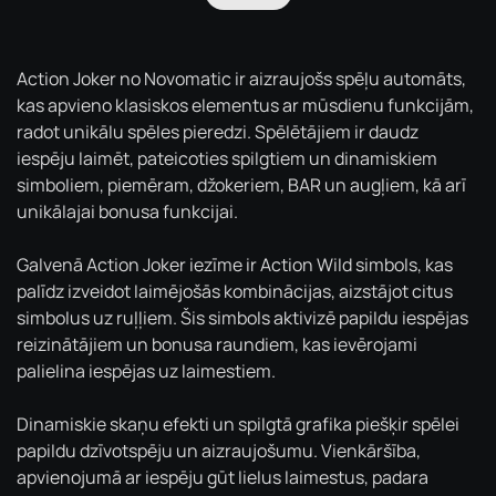
Action Joker no Novomatic ir aizraujošs spēļu automāts,
kas apvieno klasiskos elementus ar mūsdienu funkcijām,
radot unikālu spēles pieredzi. Spēlētājiem ir daudz
iespēju laimēt, pateicoties spilgtiem un dinamiskiem
simboliem, piemēram, džokeriem, BAR un augļiem, kā arī
unikālajai bonusa funkcijai.
Galvenā Action Joker iezīme ir Action Wild simbols, kas
palīdz izveidot laimējošās kombinācijas, aizstājot citus
simbolus uz ruļļiem. Šis simbols aktivizē papildu iespējas
reizinātājiem un bonusa raundiem, kas ievērojami
palielina iespējas uz laimestiem.
Dinamiskie skaņu efekti un spilgtā grafika piešķir spēlei
papildu dzīvotspēju un aizraujošumu. Vienkāršība,
apvienojumā ar iespēju gūt lielus laimestus, padara