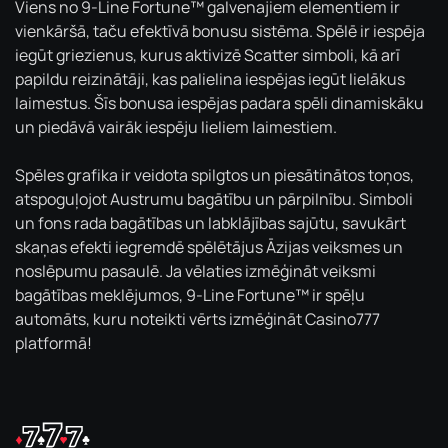
Viens no 9-Line Fortune™ galvenajiem elementiem ir
vienkāršā, taču efektīvā bonusu sistēma. Spēlē ir iespēja
iegūt griezienus, kurus aktivizē Scatter simboli, kā arī
papildu reizinātāji, kas palielina iespējas iegūt lielākus
laimestus. Šīs bonusa iespējas padara spēli dinamiskāku
un piedāvā vairāk iespēju lieliem laimestiem.
Spēles grafika ir veidota spilgtos un piesātinātos toņos,
atspoguļojot Austrumu bagātību un pārpilnību. Simboli
un fons rada bagātības un labklājības sajūtu, savukārt
skaņas efekti iegremdē spēlētājus Āzijas veiksmes un
noslēpumu pasaulē. Ja vēlaties izmēģināt veiksmi
bagātības meklējumos, 9-Line Fortune™ ir spēļu
automāts, kuru noteikti vērts izmēģināt Casino777
platformā!