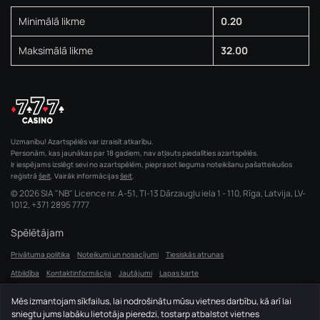
Minimālā likme
0.20
Maksimālā likme
32.00
Uzmanību! Azartspēlēs var izraisīt atkarību.
Personām, kas jaunākas par 18 gadiem, nav atļauts piedalīties azartspēlēs.
Ir iespējams izslēgt sevi no azartspēlēm, pieprasot lieguma noteikšanu pašatteikušos
reģistrā
šeit
. Vairāk informācijas
šeit
.
© 2026 SIA "NB" Licence nr. A-51, TI-13 Dārzaugļu iela 1 - 110, Rīga, Latvija, LV-
1012,
+371 2895 7777
Spēlētājam
Privātuma politika
Noteikumi un nosacījumi
Tiesiskās atrunas
Atbildība
Kontaktinformācija
Jautājumi
Lapas karte
Casino 777
Mēs izmantojam sīkfailus, lai nodrošinātu mūsu vietnes darbību, kā arī lai
sniegtu jums labāku lietotāja pieredzi, tostarp atbalstot vietnes