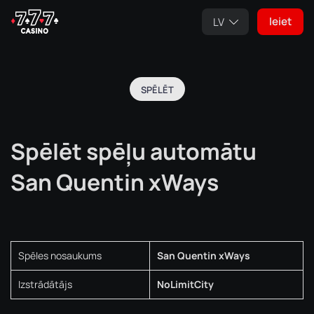
Ieiet
LV
SPĒLĒT
Spēlēt spēļu automātu
San Quentin xWays
Spēles nosaukums
San Quentin xWays
Izstrādātājs
NoLimitCity