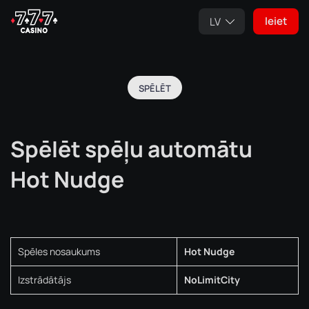
Ieiet
LV
SPĒLĒT
Spēlēt spēļu automātu
Hot Nudge
Spēles nosaukums
Hot Nudge
Izstrādātājs
NoLimitCity