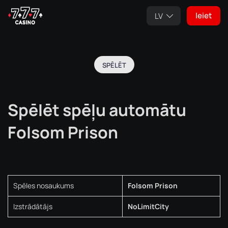
Ieiet
LV
SPĒLĒT
Spēlēt spēļu automātu
Folsom Prison
Spēles nosaukums
Folsom Prison
Izstrādātājs
NoLimitCity