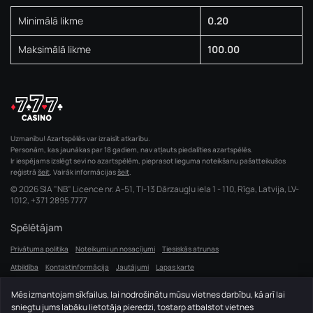
Minimālā likme
0.20
Maksimālā likme
100.00
Uzmanību! Azartspēlēs var izraisīt atkarību.
Personām, kas jaunākas par 18 gadiem, nav atļauts piedalīties azartspēlēs.
Ir iespējams izslēgt sevi no azartspēlēm, pieprasot lieguma noteikšanu pašatteikušos
reģistrā
šeit
. Vairāk informācijas
šeit
.
© 2026 SIA "NB" Licence nr. A-51, TI-13 Dārzaugļu iela 1 - 110, Rīga, Latvija, LV-
1012,
+371 2895 7777
Spēlētājam
Privātuma politika
Noteikumi un nosacījumi
Tiesiskās atrunas
Atbildība
Kontaktinformācija
Jautājumi
Lapas karte
Casino 777
Mēs izmantojam sīkfailus, lai nodrošinātu mūsu vietnes darbību, kā arī lai
sniegtu jums labāku lietotāja pieredzi, tostarp atbalstot vietnes