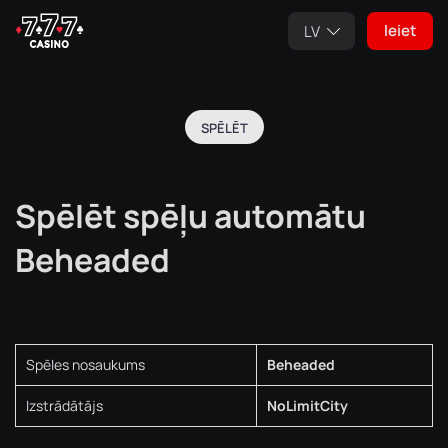
Ieiet
LV
SPĒLĒT
Spēlēt spēļu automātu
Beheaded
Spēles nosaukums
Beheaded
Izstrādātājs
NoLimitCity